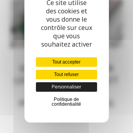
Ce site utilise
des cookies et
vous donne le
contrôle sur ceux
que vous
souhaitez activer
Tout accepter
SE RENSEIGNER SUR
Tout refuser
LES COMPÉTENCES ET
Personnaliser
QUALIFICATIONS
Politique de
PROFESSIONNELLES
confidentialité