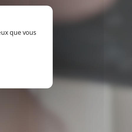
oi
de son
ceux que vous