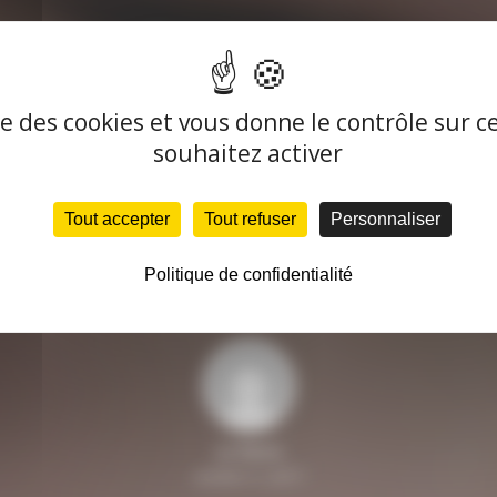
uand et pourqu
er l’électricité 
ise des cookies et vous donne le contrôle sur 
souhaitez activer
logement ?
Tout accepter
Tout refuser
Personnaliser
Politique de confidentialité
By
Pierre
octobre 5, 2017