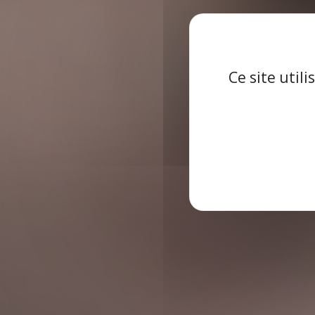
Q
rénov
Ce site util