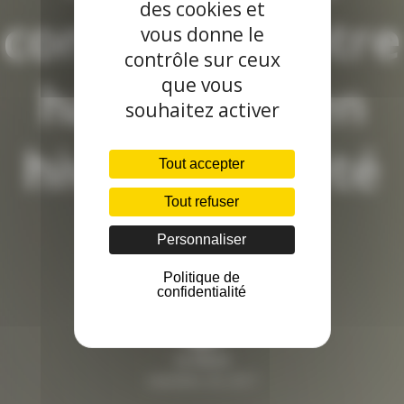
des cookies et
confort de votre
vous donne le
contrôle sur ceux
habitation en
que vous
souhaitez activer
hiver et en été
Tout accepter
Tout refuser
Personnaliser
Politique de
confidentialité
By
Pierre
novembre 30, 2017